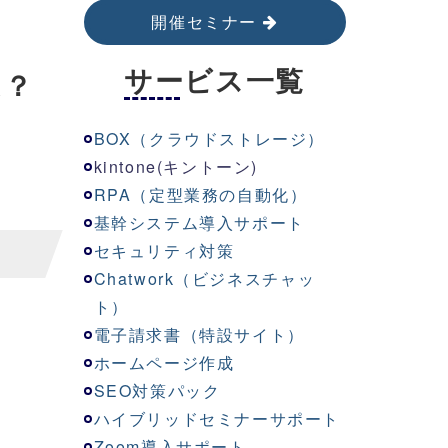
開催セミナー
サービス一覧
は？
BOX（クラウドストレージ）
kinton
e
(キントーン)
RPA（定型業務の自動化）
基幹システム導入サポート
セキュリティ対策
Chatwork（ビジネスチャッ
ト）
電子請求書（特設サイト）
ホームページ作成
SEO対策パック
ハイブリッドセミナーサポート
Zoom導入サポート