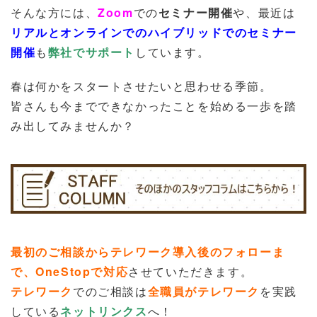
そんな方には、
Zoom
での
セミナー開催
や、
最近は
リアルとオンラインでのハイブリッドでのセミナー
開催
も
弊社でサポート
しています。
春は何かをスタートさせたいと思わせる季節。
皆さんも今までできなかったことを始める一歩を踏
み出してみませんか？
最初のご相談からテレワーク導入後のフォローま
で、OneStopで対応
させていただきます。
テレワーク
でのご相談は
全職員がテレワーク
を実践
している
ネットリンクス
へ！