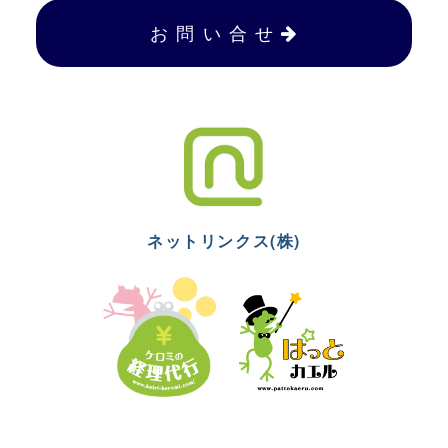
お 問 い 合 せ
ネットリンクス(株)