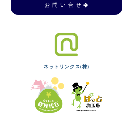
お 問 い 合 せ
ネットリンクス(株)