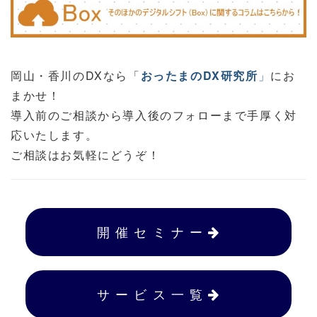
岡山・香川のDXなら「
おったまのDX研究所
」
にお
まかせ！
導入前のご相談から導入後のフォローまで手厚く対
応いたします。
ご相談はお気軽にどうぞ！
開 催 セ ミ ナ ー
サ ー ビ ス 一 覧