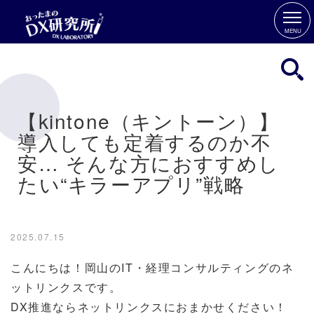
MENU
【kintone（キントーン）】
導入しても定着するのか不
安… そんな方におすすめし
たい“キラーアプリ”戦略
2025.07.15
こんにちは！岡山のIT・経理コンサルティングのネ
ットリンクスです。
DX推進ならネットリンクスにおまかせください！