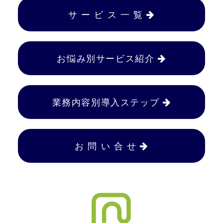
サ ー ビ ス 一 覧
お悩み別サービス紹介
業務内容別導入ステップ
お 問 い 合 せ