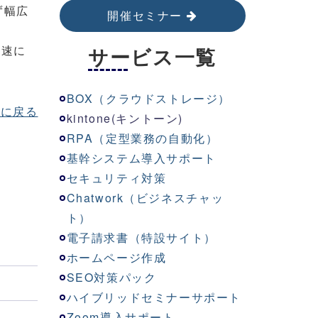
ず幅広
開催セミナー
迅速に
サービス一覧
BOX（クラウドストレージ）
次に戻る
kinton
e
(キントーン)
RPA（定型業務の自動化）
基幹システム導入サポート
セキュリティ対策
Chatwork（ビジネスチャッ
ト）
電子請求書（特設サイト）
ホームページ作成
SEO対策パック
ハイブリッドセミナーサポート
Zoom導入サポート
応