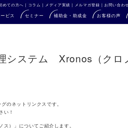
初めての方へ
|
コラム
|
メディア実績
|
メルマガ登録
|
お問い合わ
サービス
セミナー
補助金・助成金
お客様の声
システム Xronos（クロ
ングのネットリンクスです。
さい！
ロノス）」についてご紹介します。