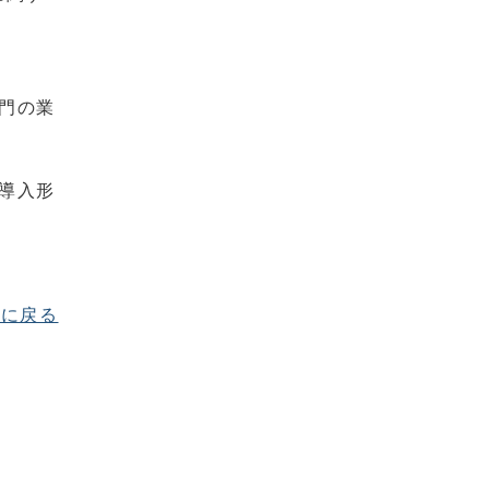
門の業
導入形
次に戻る