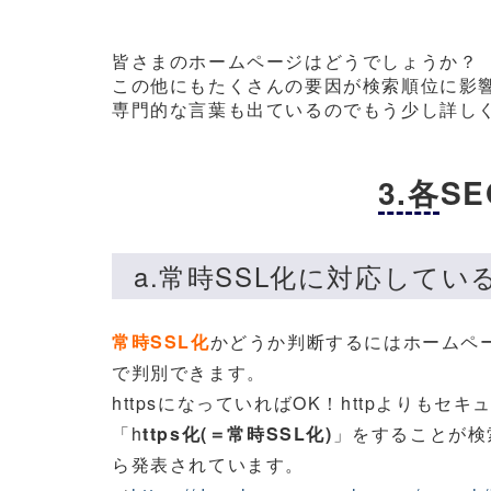
皆さまのホームページはどうでしょうか？
この他にもたくさんの要因が検索順位に影
専門的な言葉も出ているのでもう少し詳し
3.各
a.常時SSL化に対応してい
常時SSL化
かどうか判断するにはホームペー
で判別できます。
httpsになっていればOK！httpよりも
「h
ttps化(＝常時SSL化)
」をすることが検索
ら発表されています。