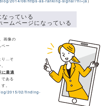
blog/2014/08/https-as-ranking-signal?hl=ja
）
になっている
いホームページになっている
、画像の
ムペー
たり…そ
か。
示に最適
」である
ます。
log/2015/02/finding-