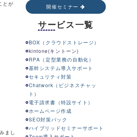
ことが
開催セミナー
サービス一覧
BOX（クラウドストレージ）
kinton
e
(キントーン)
RPA（定型業務の自動化）
基幹システム導入サポート
セキュリティ対策
Chatwork（ビジネスチャッ
ト）
電子請求書（特設サイト）
ホームページ作成
SEO対策パック
ハイブリッドセミナーサポート
みまし
Zoom導入サポート