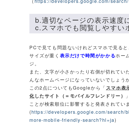
（
https://developers.google.com/search/
b.適切なページの表示速度
c.スマホでも閲覧しやす
PCで見ても問題ないけれどスマホで見ると
サイズが重く
表示だけで時間がかかる
ホー
ジ。
また、文字が小さかったり右側が切れてい
んなホームページになっていないでしょう
この2点についてもGoogleから「
スマホ表
化
したサイト（＝モバイルフレンドリー）
ことが検索順位に影響すると発表されてい
(
https://developers.google.com/search/b
more-mobile-friendly-search?hl=ja
)