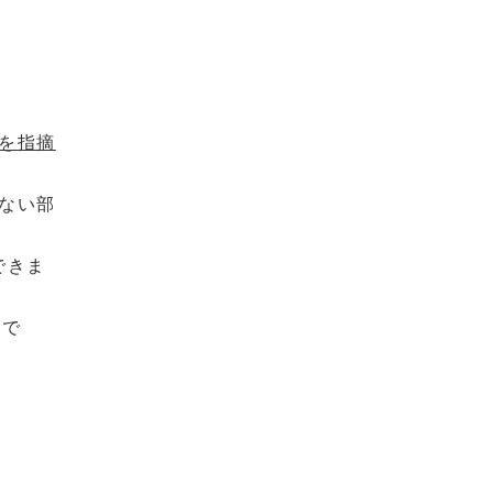
を指摘
ない部
できま
ルで