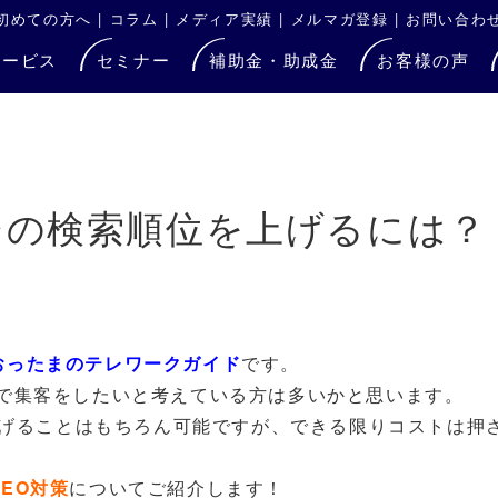
初めての方へ
|
コラム
|
メディア実績
|
メルマガ登録
|
お問い合わ
サービス
セミナー
補助金・助成金
お客様の声
ジの検索順位を上げるには？
おったまのテレワークガイド
です。
Bで集客をしたいと考えている方は多いかと思います。
を上げることはもちろん可能ですが、できる限りコストは押
SEO対策
についてご紹介します！