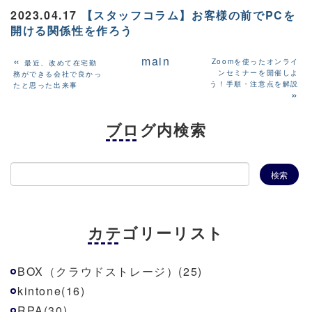
2023.04.17
【スタッフコラム】お客様の前でPCを
開ける関係性を作ろう
«
main
Zoomを使ったオンライ
最近、改めて在宅勤
ンセミナーを開催しよ
務ができる会社で良かっ
う！手順・注意点を解説
たと思った出来事
»
ブログ内検索
カテゴリーリスト
BOX（クラウドストレージ）(25)
kintone(16)
RPA(30)