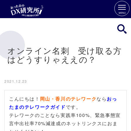
MENU
オンライン名刺 受け取る方
はどうすりゃええの？
2021.12.23
こんにちは！
岡山・香川のテレワーク
なら
おっ
たまのテレワークガイド
です。
テレワークのことなら実践率100%、緊急事態宣
言中出社率70%減達成のネットリンクスにおま