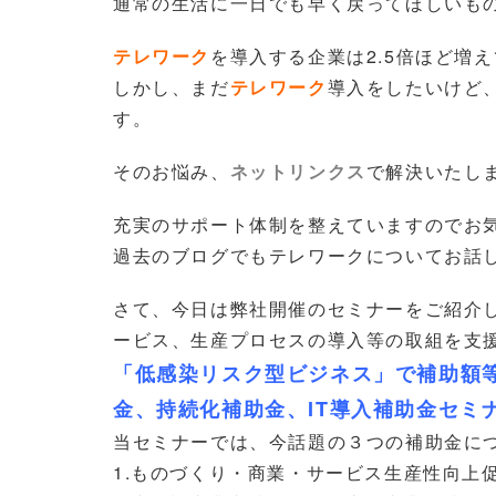
通常の生活に一日でも早く戻ってほしいも
テレワーク
を導入する企業は2.5倍ほど増
しかし、まだ
テレワーク
導入をしたいけど
す。
そのお悩み、
ネットリンクス
で解決いたし
充実のサポート体制を整えていますのでお
過去のブログでもテレワークについてお話
さて、今日は弊社開催のセミナーをご紹介
ービス、生産プロセスの導入等の取組を支
「低感染リスク型ビジネス」で補助額
金、持続化補助金、IT導入補助金セミ
当セミナーでは、今話題の３つの補助金に
1.ものづくり・商業・サービス生産性向上