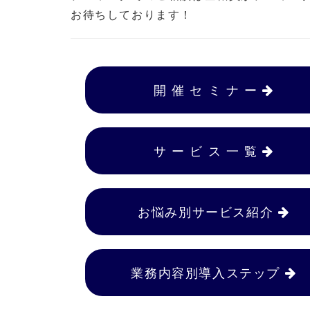
お待ちしております！
開 催 セ ミ ナ ー
サ ー ビ ス 一 覧
お悩み別サービス紹介
業務内容別導入ステップ