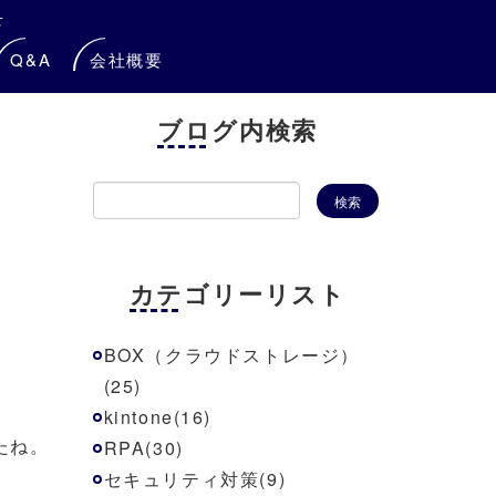
せ
Q&A
会社概要
ブログ内検索
！
カテゴリーリスト
BOX（クラウドストレージ）
(25)
kintone(16)
たね。
RPA(30)
セキュリティ対策(9)