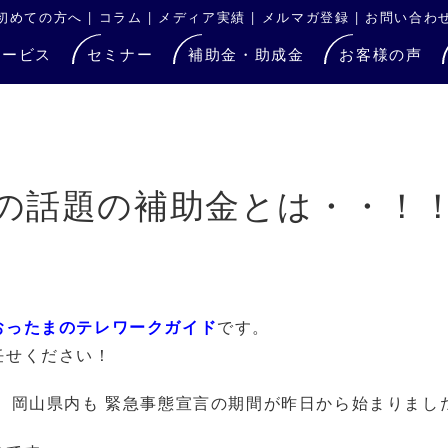
初めての方へ
|
コラム
|
メディア実績
|
メルマガ登録
|
お問い合わ
サービス
セミナー
補助金・助成金
お客様の声
の話題の補助金とは・・！
おったまのテレワークガイド
です。
任せください！
 岡山県内も 緊急事態宣言の期間が昨日から始まりまし