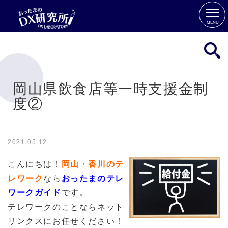
MENU
岡山県飲食店等一時支援金制
度②
2021.05.12
こんにちは！
岡山・香川のテ
レワーク
なら
おったまのテレ
ワークガイド
です。
テレワークのことならネット
リンクスにお任せください！