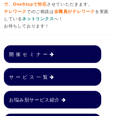
で、OneStopで対応
させていただきます。
テレワーク
でのご相談は
全職員がテレワーク
を実践
している
ネットリンクス
へ！
お待ちしております！
開 催 セ ミ ナ ー
サ ー ビ ス 一 覧
お悩み別サービス紹介