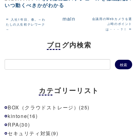
いつ動くべきかがわかる
«
main
会議用のWebカメラを選
入社1年目、春。～わ
ぶ時のポイント
たしの人生初テレワーク
»
～
は・・・？！
ブログ内検索
カテゴリーリスト
BOX（クラウドストレージ）(25)
kintone(16)
RPA(30)
セキュリティ対策(9)