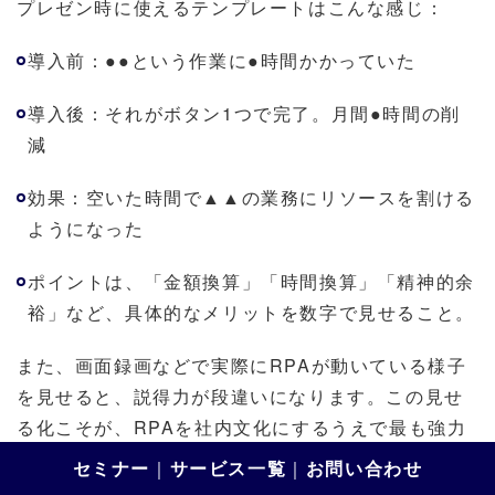
プレゼン時に使えるテンプレートはこんな感じ：
導入前：●●という作業に●時間かかっていた
導入後：それがボタン1つで完了。月間●時間の削
減
効果：空いた時間で▲▲の業務にリソースを割ける
ようになった
ポイントは、「金額換算」「時間換算」「精神的余
裕」など、具体的なメリットを数字で見せること。
また、画面録画などで実際にRPAが動いている様子
を見せると、説得力が段違いになります。この見せ
る化こそが、RPAを社内文化にするうえで最も強力
な武器です。
セミナー
｜
サービス一覧
｜
お問い合わせ