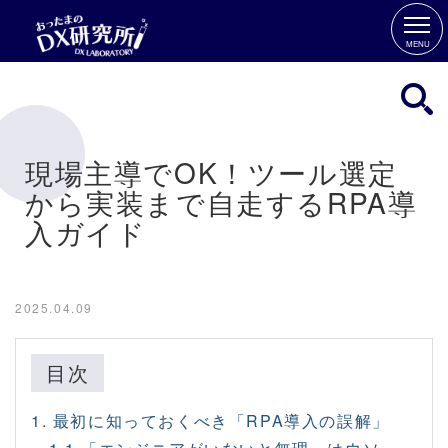
MENU
現場主導でOK！ツール選定
から実装まで自走するRPA導
入ガイド
2025.04.09
目次
1. 最初に知っておくべき「RPA導入の誤解」