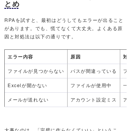
とめ
RPAを試すと、最初はどうしてもエラーが出ること
があります。でも、慌てなくて大丈夫。よくある原
因と対処法は以下の通りです。
エラー内容
原因
対
ファイルが見つからない
パスが間違っている
フ
Excelが開かない
ファイルが使用中
一
メールが送れない
アカウント設定ミス
ア
大事なのは、「完璧に作らなくていい」というこ