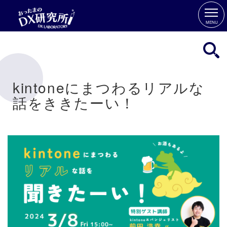
MENU
kintoneにまつわるリアルな
話をききたーい！