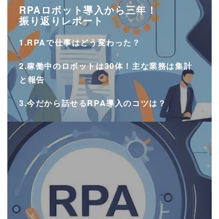
RPAロボット導入から三年！
振り返りレポート
1.RPAで仕事はどう変わった？
2.稼働中のロボットは30体！主な業務は集計
と報告
3.今だから話せるRPA導入のコツは？