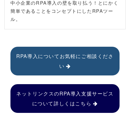
中小企業のRPA導入の壁を取り払う！とにかく
簡単であることをコンセプトにしたRPAツー
ル。
RPA導入についてお気軽にご相談くださ
い
ネットリンクスのRPA導入支援サービス
について詳しくはこちら