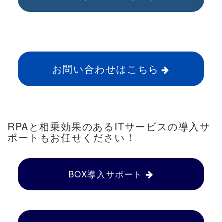
お問い合わせはこちら
RPAと相乗効果のあるITサービスの導入サ
ポートもお任せください！
BOX導入サポート