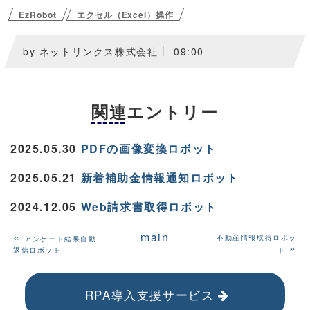
EzRobot
エクセル（Excel）操作
by ネットリンクス株式会社
09:00
関連エントリー
2025.05.30
PDFの画像変換ロボット
2025.05.21
新着補助金情報通知ロボット
2024.12.05
Web請求書取得ロボット
«
main
不動産情報取得ロボッ
アンケート結果自動
»
返信ロボット
ト
RPA導入支援サービス