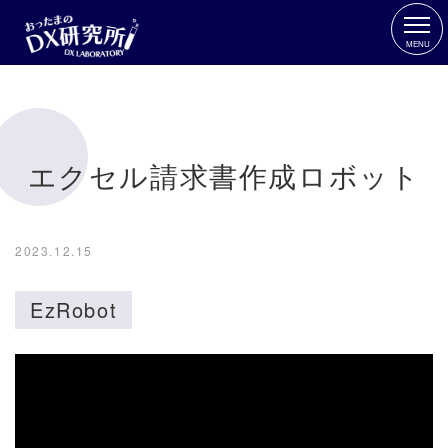
MENU
エクセル請求書作成ロボット
2023.12.15
EzRobot