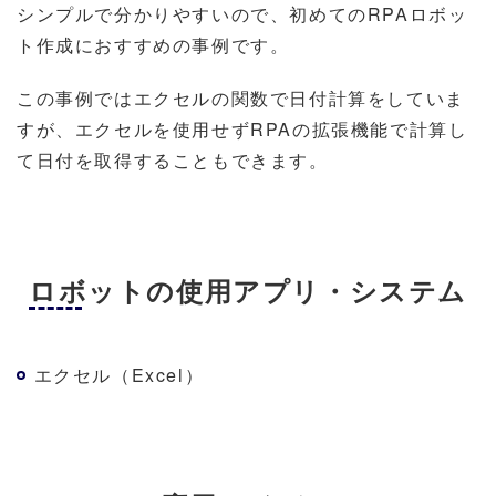
シンプルで分かりやすいので、初めてのRPAロボッ
ト作成におすすめの事例です。
この事例ではエクセルの関数で日付計算をしていま
すが、エクセルを使用せずRPAの拡張機能で計算し
て日付を取得することもできます。
ロボットの使用アプリ・システム
エクセル（Excel）