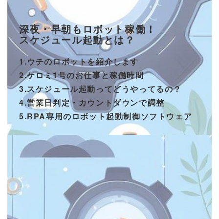
深夜・早朝もロボット稼働！
スケジュール起動とは？
1.ウチのロボットを紹介します
2.ケロミ1号のお仕事と稼働時間
3.スケジュール起動ってどうやってるの？
4.営業日判定・カウントダウンで調整
5.RPA専用のロボット起動制御ソフトウェア