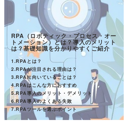
RPA（ロボティック・プロセス・オー
トメーション）とは？導入のメリット
は？基礎知識を分かりやすくご紹介
1.RPAとは？
2.RPAが注目される理由は？
3.RPAに向いていることは？
4.RPAはこんな方におすすめ
5.RPA導入のメリット・デメリット
6.RPA導入のよくある失敗
7.RPAツールを選ぶポイント