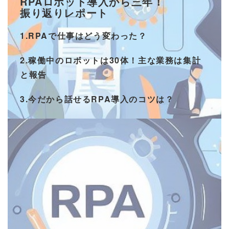
RPAロボット導入から三年！
振り返りレポート
1.RPAで仕事はどう変わった？
2.稼働中のロボットは30体！主な業務は集計
と報告
3.今だから話せるRPA導入のコツは？