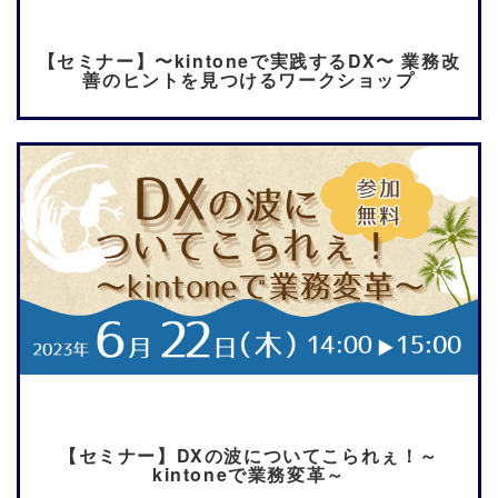
【セミナー】〜kintoneで実践するDX〜 業務改
善のヒントを見つけるワークショップ
【セミナー】DXの波についてこられぇ！～
kintoneで業務変革～