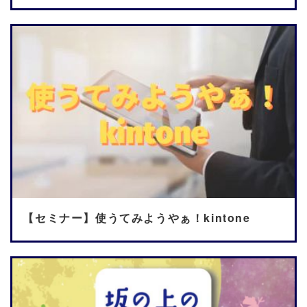
【セミナー】使うてみようやぁ！kintone