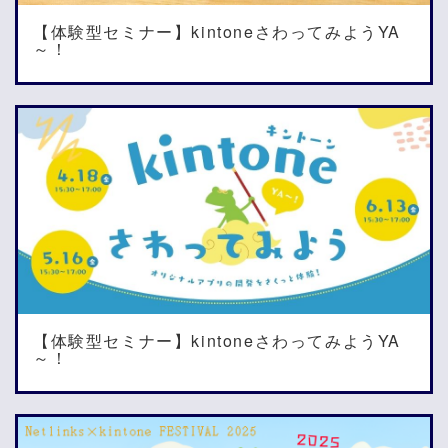
【体験型セミナー】kintoneさわってみようYA
～！
【体験型セミナー】kintoneさわってみようYA
～！