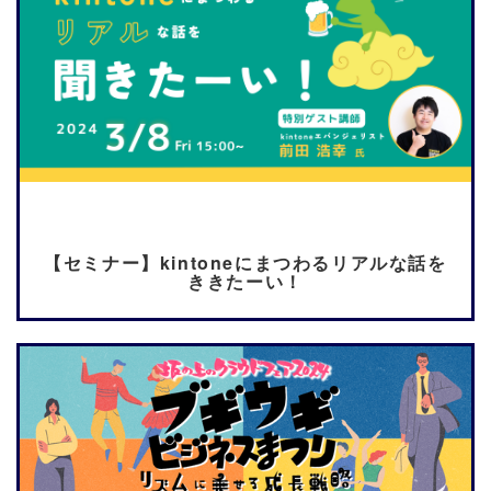
【セミナー】kintoneにまつわるリアルな話を
ききたーい！