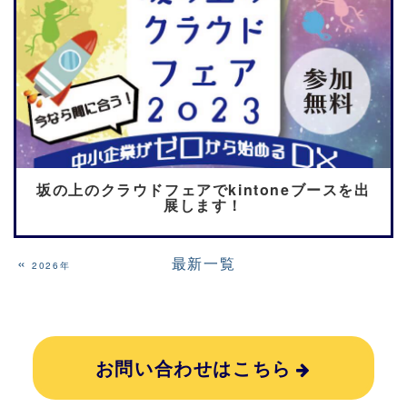
坂の上のクラウドフェアでkintoneブースを出
展します！
«
最新一覧
2026年
お問い合わせはこちら