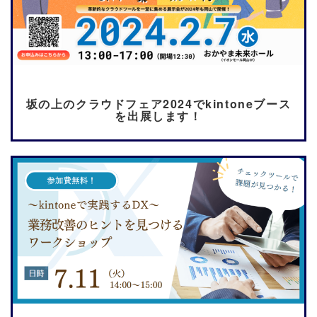
坂の上のクラウドフェア2024でkintoneブース
を出展します！