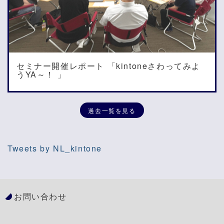
セミナー開催レポート 「kintoneさわってみよ
うYA～！ 」
過去一覧を見る
Tweets by NL_kintone
お問い合わせ